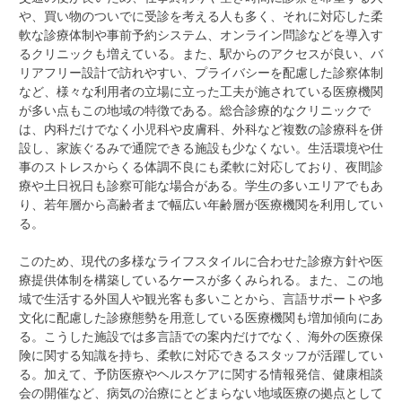
や、買い物のついでに受診を考える人も多く、それに対応した柔
軟な診療体制や事前予約システム、オンライン問診などを導入す
るクリニックも増えている。また、駅からのアクセスが良い、バ
リアフリー設計で訪れやすい、プライバシーを配慮した診察体制
など、様々な利用者の立場に立った工夫が施されている医療機関
が多い点もこの地域の特徴である。総合診療的なクリニックで
は、内科だけでなく小児科や皮膚科、外科など複数の診療科を併
設し、家族ぐるみで通院できる施設も少なくない。生活環境や仕
事のストレスからくる体調不良にも柔軟に対応しており、夜間診
療や土日祝日も診察可能な場合がある。学生の多いエリアでもあ
り、若年層から高齢者まで幅広い年齢層が医療機関を利用してい
る。
このため、現代の多様なライフスタイルに合わせた診療方針や医
療提供体制を構築しているケースが多くみられる。また、この地
域で生活する外国人や観光客も多いことから、言語サポートや多
文化に配慮した診療態勢を用意している医療機関も増加傾向にあ
る。こうした施設では多言語での案内だけでなく、海外の医療保
険に関する知識を持ち、柔軟に対応できるスタッフが活躍してい
る。加えて、予防医療やヘルスケアに関する情報発信、健康相談
会の開催など、病気の治療にとどまらない地域医療の拠点として