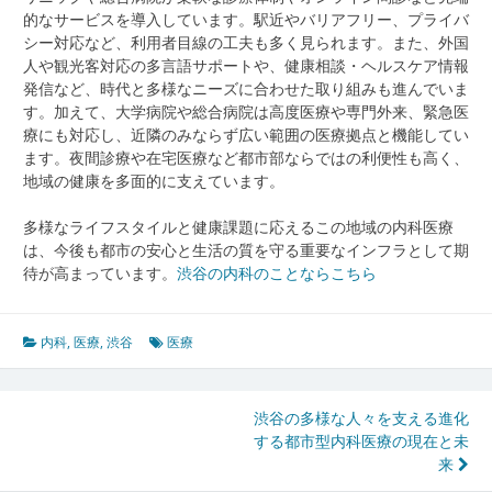
的なサービスを導入しています。駅近やバリアフリー、プライバ
シー対応など、利用者目線の工夫も多く見られます。また、外国
人や観光客対応の多言語サポートや、健康相談・ヘルスケア情報
発信など、時代と多様なニーズに合わせた取り組みも進んでいま
す。加えて、大学病院や総合病院は高度医療や専門外来、緊急医
療にも対応し、近隣のみならず広い範囲の医療拠点と機能してい
ます。夜間診療や在宅医療など都市部ならではの利便性も高く、
地域の健康を多面的に支えています。
多様なライフスタイルと健康課題に応えるこの地域の内科医療
は、今後も都市の安心と生活の質を守る重要なインフラとして期
待が高まっています。
渋谷の内科のことならこちら
内科
,
医療
,
渋谷
医療
投
渋谷の多様な人々を支える進化
する都市型内科医療の現在と未
稿
来