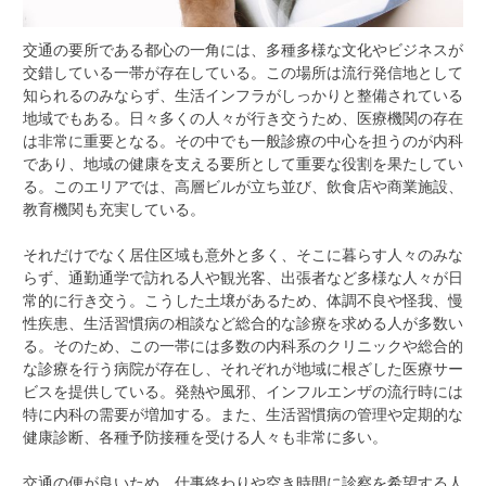
交通の要所である都心の一角には、多種多様な文化やビジネスが
交錯している一帯が存在している。
この場所は流行発信地として
知られるのみならず、生活インフラがしっかりと整備されている
地域でもある。日々多くの人々が行き交うため、医療機関の存在
は非常に重要となる。その中でも一般診療の中心を担うのが内科
であり、地域の健康を支える要所として重要な役割を果たしてい
る。このエリアでは、高層ビルが立ち並び、飲食店や商業施設、
教育機関も充実している。
それだけでなく居住区域も意外と多く、そこに暮らす人々のみな
らず、通勤通学で訪れる人や観光客、出張者など多様な人々が日
常的に行き交う。こうした土壌があるため、体調不良や怪我、慢
性疾患、生活習慣病の相談など総合的な診療を求める人が多数い
る。そのため、この一帯には多数の内科系のクリニックや総合的
な診療を行う病院が存在し、それぞれが地域に根ざした医療サー
ビスを提供している。発熱や風邪、インフルエンザの流行時には
特に内科の需要が増加する。また、生活習慣病の管理や定期的な
健康診断、各種予防接種を受ける人々も非常に多い。
交通の便が良いため、仕事終わりや空き時間に診察を希望する人