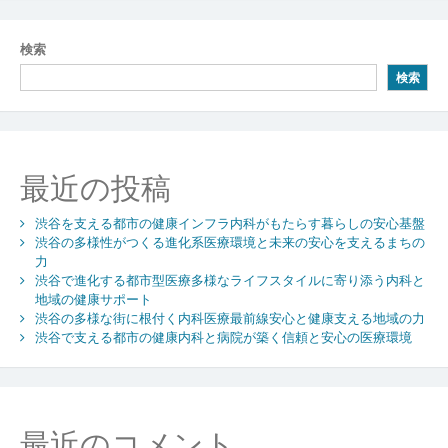
ナ
ビ
検索
ゲ
検索
ー
シ
ョ
最近の投稿
ン
渋谷を支える都市の健康インフラ内科がもたらす暮らしの安心基盤
渋谷の多様性がつくる進化系医療環境と未来の安心を支えるまちの
力
渋谷で進化する都市型医療多様なライフスタイルに寄り添う内科と
地域の健康サポート
渋谷の多様な街に根付く内科医療最前線安心と健康支える地域の力
渋谷で支える都市の健康内科と病院が築く信頼と安心の医療環境
最近のコメント