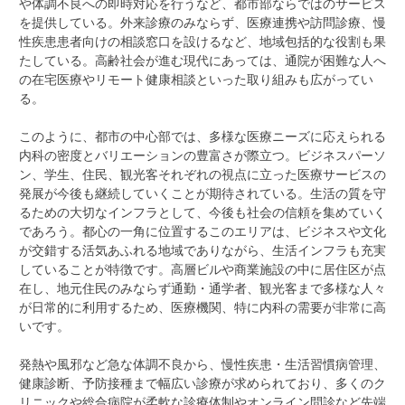
や体調不良への即時対応を行うなど、都市部ならではのサービス
を提供している。外来診療のみならず、医療連携や訪問診療、慢
性疾患患者向けの相談窓口を設けるなど、地域包括的な役割も果
たしている。高齢社会が進む現代にあっては、通院が困難な人へ
の在宅医療やリモート健康相談といった取り組みも広がってい
る。
このように、都市の中心部では、多様な医療ニーズに応えられる
内科の密度とバリエーションの豊富さが際立つ。ビジネスパーソ
ン、学生、住民、観光客それぞれの視点に立った医療サービスの
発展が今後も継続していくことが期待されている。生活の質を守
るための大切なインフラとして、今後も社会の信頼を集めていく
であろう。都心の一角に位置するこのエリアは、ビジネスや文化
が交錯する活気あふれる地域でありながら、生活インフラも充実
していることが特徴です。高層ビルや商業施設の中に居住区が点
在し、地元住民のみならず通勤・通学者、観光客まで多様な人々
が日常的に利用するため、医療機関、特に内科の需要が非常に高
いです。
発熱や風邪など急な体調不良から、慢性疾患・生活習慣病管理、
健康診断、予防接種まで幅広い診療が求められており、多くのク
リニックや総合病院が柔軟な診療体制やオンライン問診など先端