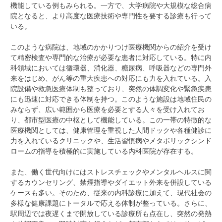
機能している例もみられる。一方で、大学病院や大規模な総合病
院となると、より高度な医療技術や専門性を要する診療も行って
いる。
このような病院は、地域のかかりつけ医療機関からの紹介を受け
て精密検査や専門的な治療が必要な患者に対応している。特に内
科領域においては循環器、消化器、糖尿病、呼吸器などの専門外
来をはじめ、がん等の重大疾患への対応にも力を入れている。入
院設備や救急医療体制も整っており、突然の体調変化や緊急疾患
にも迅速に対応できる体制を持つ。このような施設は地域住民の
みならず、広い範囲から医療を必要とする人々を受け入れてお
り、都市型医療の中枢として機能している。この一帯の特徴的な
医療機関としては、健康管理を重視した人間ドックや各種健診に
力を入れているクリニックや、生活習慣病やメタボリックシンド
ロームの指導を積極的に実施している内科医院が存在する。
また、働く世代向けにはストレスチェックやメンタルヘルスに関
するカウンセリング、禁煙指導やダイエット外来を併設している
ケースも多い。そのため、従来の内科診療に加えて、現代社会の
多様な健康課題にトータルで応える体制が整っている。さらに、
駅周辺では夜遅くまで開放している診療所も点在し、突然の発熱